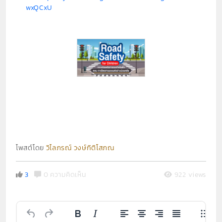
wxQCxU
โพสต์โดย
วิไลภรณ์ วงษ์กิติโสภณ
3
0 ความคิดเห็น
922 views