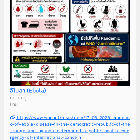
อีโบลา (Ebola)
หมวดหมู่
ป้าย
-
https://www.who.int/news/item/17-05-2026-epidemi
c-of-ebola-disease-in-the-democratic-republic-of-the
-congo-and-uganda-determined-a-public-health-eme
rgency-of-international-concern