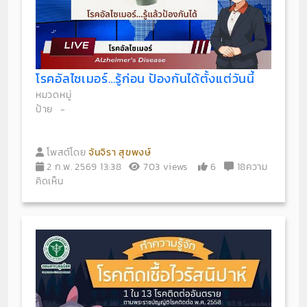
โรคอัลไซเมอร์…รู้ก่อน ป้องกันได้ตั้งแต่วันนี้
หมวดหมู่
ป้าย
-
โพสต์โดย
จันจิรา สุขพงษ์
2 ก.พ. 2569 13:38
703 views
6
18ความ
คิดเห็น