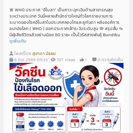
🚨 WHO ประกาศ “อีโบลา” เป็นภาวะฉุกเฉินด้านสาธารณสุข
ระหว่างประเทศ วันนี้หลายสำนักข่าวใหญ่ทั่วโลกรายงานการ
ระบาดของโรคอีโบลาในประเทศคองโกและยูกันดา หลังองค์การ
อนามัยโลก ( WHO ) ออกประกาศเฝ้าระวังระดับสูง 🦠 สรุปสั้น ๆ•
มีผู้เสียชีวิตแล้วอย่างน้อย 80 ราย• เป็นไวรัสสายพันธุ์ Bundibu
ดูเพิ่มเติม
โพสต์โดย
สุชาดา มัธยม
8 มิ.ย. 2569 09:33
107 views
1
0 ความคิดเห็น