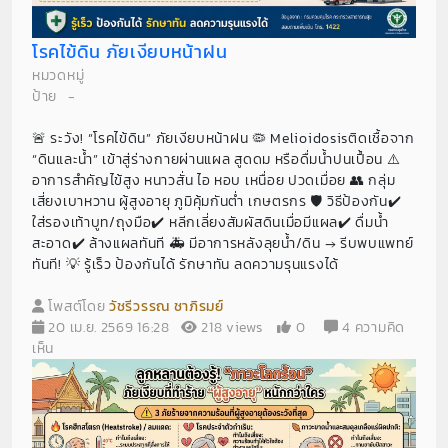
โรคไข้ดิน ภัยเงียบหน้าฝน
หมวดหมู่
ป้าย
-
🚨 ระวัง! “โรคไข้ดิน” ภัยเงียบหน้าฝน 🦠 Melioidosisติดเชื้อจาก
“ดินและน้ำ” เข้าสู่ร่างกายผ่านแผล สูดดม หรือดื่มน้ำปนเปื้อน ⚠️
อาการสำคัญไข้สูง หนาวสั่น ไอ หอบ เหนื่อย ปวดเมื่อย 👥 กลุ่ม
เสี่ยงเบาหวาน ผู้สูงอายุ ภูมิคุ้มกันต่ำ เกษตรกร 🛡️ วิธีป้องกัน✔️
ใส่รองเท้าบูท/ถุงมือ✔️ หลีกเลี่ยงสัมผัสดินเมื่อมีแผล✔️ ดื่มน้ำ
สะอาด✔️ ล้างแผลทันที 🚑 มีอาการหลังลุยน้ำ/ดิน → รีบพบแพทย์
ทันที! 💡 รู้เร็ว ป้องกันได้ รักษาทัน ลดความรุนแรงได้
โพสต์โดย
วัชรีวรรณ ชาภิรมย์
20 เม.ย. 2569 16:28
218 views
0
4 ความคิด
เห็น