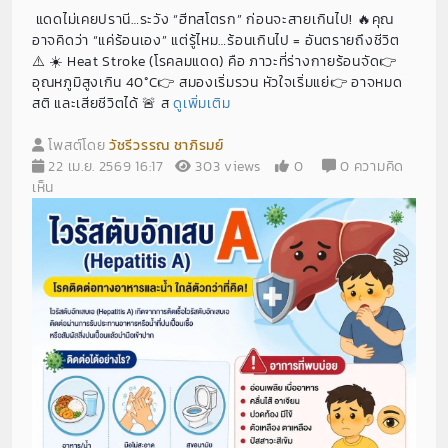
แดดไม่เคยปรานี…ระวัง “ฮีทสโตรก” ก่อนจะสายเกินไป! 🔥คุณ
อาจคิดว่า “แค่ร้อนเอง” แต่รู้ไหม…ร้อนเกินไป = อันตรายถึงชีวิต
⚠️ ☀️ Heat Stroke (โรคลมแดด) คือ ภาวะที่ร่างกายร้อนจัด👉
อุณหภูมิสูงเกิน 40°C👉 สมองเริ่มรวน หัวใจเริ่มแย่👉 อาจหมด
สติ และเสียชีวิตได้ 🚨 ส
ดูเพิ่มเติม
โพสต์โดย
วัชรีวรรณ ชาภิรมย์
22 เม.ย. 2569 16:17
303 views
0
0 ความคิด
เห็น