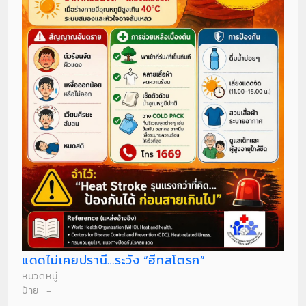
แดดไม่เคยปรานี…ระวัง “ฮีทสโตรก”
หมวดหมู่
ป้าย
-