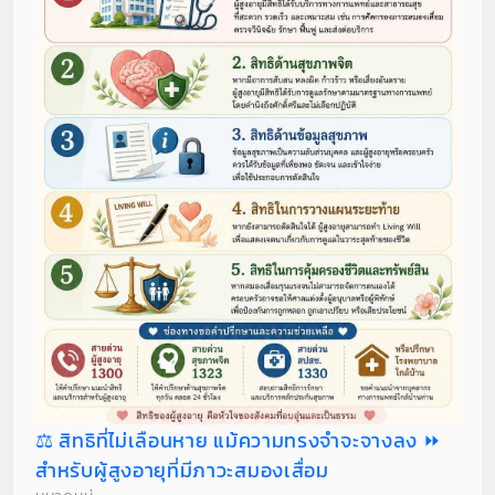
⚖️ สิทธิที่ไม่เลือนหาย แม้ความทรงจำจะจางลง ⏩️
สำหรับผู้สูงอายุที่มีภาวะสมองเสื่อม