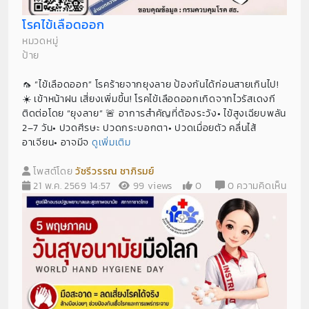
โรคไข้เลือดออก
หมวดหมู่
ป้าย
🦟 “ไข้เลือดออก” โรคร้ายจากยุงลาย ป้องกันได้ก่อนสายเกินไป!
☀️ เข้าหน้าฝน เสี่ยงเพิ่มขึ้น! โรคไข้เลือดออกเกิดจากไวรัสเดงกี
ติดต่อโดย “ยุงลาย” 🚨 อาการสำคัญที่ต้องระวัง• ไข้สูงเฉียบพลัน
2–7 วัน• ปวดศีรษะ ปวดกระบอกตา• ปวดเมื่อยตัว คลื่นไส้
อาเจียน• อาจมีจ
ดูเพิ่มเติม
โพสต์โดย
วัชรีวรรณ ชาภิรมย์
21 พ.ค. 2569 14:57
99 views
0
0 ความคิดเห็น