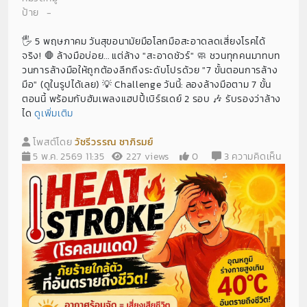
ป้าย
-
🖐️ 5 พฤษภาคม วันสุขอนามัยมือโลกมือสะอาดลดเสี่ยงโรคได้
จริง! 🛑 ล้างมือบ่อย... แต่ล้าง "สะอาดชัวร์" 🧼 ชวนทุกคนมาทบท
วนการล้างมือให้ถูกต้องลึกถึงระดับโปรด้วย "7 ขั้นตอนการล้าง
มือ" (ดูในรูปได้เลย) 💡 Challenge วันนี้: ลองล้างมือตาม 7 ขั้น
ตอนนี้ พร้อมกับฮัมเพลงแฮปปี้เบิร์ธเดย์ 2 รอบ 🎶 รับรองว่าล้าง
ได
ดูเพิ่มเติม
โพสต์โดย
วัชรีวรรณ ชาภิรมย์
5 พ.ค. 2569 11:35
227 views
0
3 ความคิดเห็น