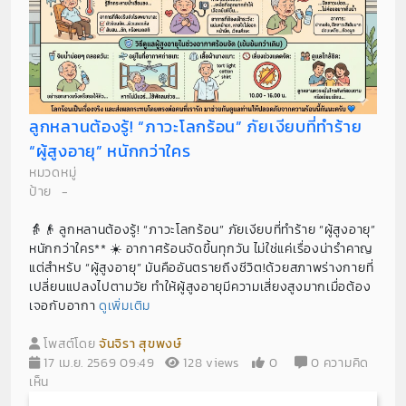
ลูกหลานต้องรู้! “ภาวะโลกร้อน” ภัยเงียบที่ทำร้าย
“ผู้สูงอายุ” หนักกว่าใคร
หมวดหมู่
ป้าย
-
👵👴 ลูกหลานต้องรู้! “ภาวะโลกร้อน” ภัยเงียบที่ทำร้าย “ผู้สูงอายุ”
หนักกว่าใคร** ☀️ อากาศร้อนจัดขึ้นทุกวัน ไม่ใช่แค่เรื่องน่ารำคาญ
แต่สำหรับ “ผู้สูงอายุ” มันคืออันตรายถึงชีวิต!ด้วยสภาพร่างกายที่
เปลี่ยนแปลงไปตามวัย ทำให้ผู้สูงอายุมีความเสี่ยงสูงมากเมื่อต้อง
เจอกับอากา
ดูเพิ่มเติม
โพสต์โดย
จันจิรา สุขพงษ์
17 เม.ย. 2569 09:49
128 views
0
0 ความคิด
เห็น