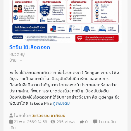
วัคซีน ไข้เลือดออก
หมวดหมู่
ป้าย
-
🦟 โรคไข้เลือดออกเกิดจากเชื้อไวรัสเดงกี ( Dengue virus ) ซึ่ง
มียุงลายเป็นพาหะนำโรค ปัจจุบันยังไม่มียารักษาเฉพาะ การ
ป้องกันจึงมีความสำคัญมาก โดยเฉพาะในประเทศเขตร้อนอย่าง
ประเทศไทย ที่พบการระบาดต่อเนื่องทุกปี💉 ปัจจุบันวัคซีน
ป้องกันโรคไข้เลือดออกที่ได้รับการกล่าวถึงมาก คือ Qdenga ซึ่ง
พัฒนาโดย Takeda Pha
ดูเพิ่มเติม
โพสต์โดย
วัชรีวรรณ ชาภิรมย์
21 พ.ค. 2569 14:58
295 views
0
1 ความคิด
เห็น