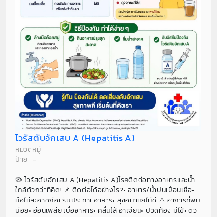
ไวรัสตับอักเสบ A (Hepatitis A)
หมวดหมู่
ป้าย
-
🦠 ไวรัสตับอักเสบ A (Hepatitis A)โรคติดต่อทางอาหารและน้ำ
ใกล้ตัวกว่าที่คิด! 📌 ติดต่อได้อย่างไร?• อาหาร/น้ำปนเปื้อนเชื้อ•
มือไม่สะอาดก่อนรับประทานอาหาร• สุขอนามัยไม่ดี ⚠️ อาการที่พบ
บ่อย• อ่อนเพลีย เบื่ออาหาร• คลื่นไส้ อาเจียน• ปวดท้อง มีไข้• ตัว