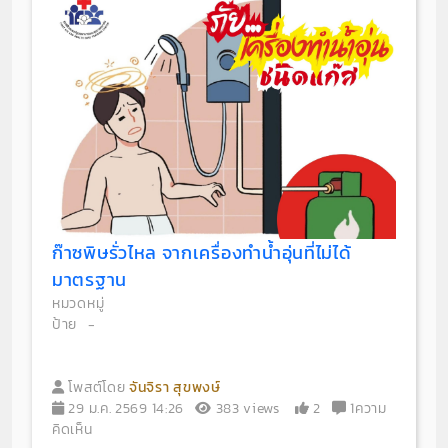
ก๊าซพิษรั่วไหล จากเครื่องทำน้ำอุ่นที่ไม่ได้
มาตรฐาน
หมวดหมู่
ป้าย
-
โพสต์โดย
จันจิรา สุขพงษ์
29 ม.ค. 2569 14:26
383 views
2
1ความ
คิดเห็น