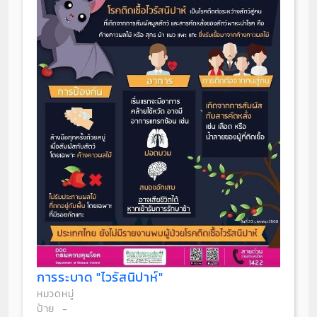
การระบาด "ไวรัสนิปาห์"
หมวดหมู่
ป้าย
-