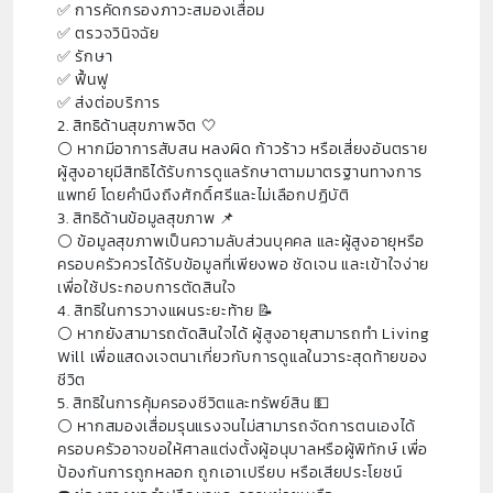
✅️ การคัดกรองภาวะสมองเสื่อม
✅️ ตรวจวินิจฉัย
✅️ รักษา
✅️ ฟื้นฟู
✅️ ส่งต่อบริการ
2. สิทธิด้านสุขภาพจิต 🤍
⚪️ หากมีอาการสับสน หลงผิด ก้าวร้าว หรือเสี่ยงอันตราย
ผู้สูงอายุมีสิทธิได้รับการดูแลรักษาตามมาตรฐานทางการ
แพทย์ โดยคำนึงถึงศักดิ์ศรีและไม่เลือกปฏิบัติ
3. สิทธิด้านข้อมูลสุขภาพ 📌
⚪️ ข้อมูลสุขภาพเป็นความลับส่วนบุคคล และผู้สูงอายุหรือ
ครอบครัวควรได้รับข้อมูลที่เพียงพอ ชัดเจน และเข้าใจง่าย
เพื่อใช้ประกอบการตัดสินใจ
4. สิทธิในการวางแผนระยะท้าย 📝
⚪️ หากยังสามารถตัดสินใจได้ ผู้สูงอายุสามารถทำ Living
Will เพื่อแสดงเจตนาเกี่ยวกับการดูแลในวาระสุดท้ายของ
ชีวิต
5. สิทธิในการคุ้มครองชีวิตและทรัพย์สิน 💵
⚪️ หากสมองเสื่อมรุนแรงจนไม่สามารถจัดการตนเองได้
ครอบครัวอาจขอให้ศาลแต่งตั้งผู้อนุบาลหรือผู้พิทักษ์ เพื่อ
ป้องกันการถูกหลอก ถูกเอาเปรียบ หรือเสียประโยชน์