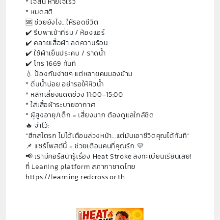
* ใจสั่น หายใจเร็ว
* หมดสติ
🆘 ช่วยยังไง…ให้รอดชีวิต
✔️ รีบพาเข้าที่ร่ม / ห้องแอร์
✔️ คลายเสื้อผ้า ลดความร้อน
✔️ ใช้ผ้าเย็นประคบ / ราดน้ำ
✔️ โทร 1669 ทันที
💧 ป้องกันง่ายๆ แต่หลายคนมองข้าม
* ดื่มน้ำบ่อย อย่ารอให้หิวน้ำ
* หลีกเลี่ยงแดดช่วง 11:00–15:00
* ใส่เสื้อผ้าระบายอากาศ
* ผู้สูงอายุ/เด็ก = เสี่ยงมาก ต้องดูแลใกล้ชิด
🔥 จำไว้:
“ฮีทสโตรก ไม่ได้เตือนล่วงหน้า…แต่มันเอาชีวิตคุณได้ทันที”
📌 แชร์โพสต์นี้ = ช่วยเตือนคนที่คุณรัก 💛
📢 เรามีคอร์สน่ารู้เรื่อง Heat Stroke ลงทะเบียนเรียนเลย!
ที่ Leaning platform สภากาชาดไทย
https://learning.redcross.or.th