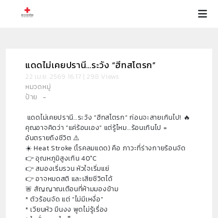
แดดไม่เคยปรานี…ระวัง “ฮีทสโตรก”
22 เม.ย. 2569 16:17 | 298 Views
หมวดหมู่
ป้าย
-
แดดไม่เคยปรานี…ระวัง “ฮีทสโตรก” ก่อนจะสายเกินไป! 🔥
คุณอาจคิดว่า “แค่ร้อนเอง” แต่รู้ไหม…ร้อนเกินไป =
อันตรายถึงชีวิต ⚠️
☀️ Heat Stroke (โรคลมแดด) คือ ภาวะที่ร่างกายร้อนจัด
👉 อุณหภูมิสูงเกิน 40°C
👉 สมองเริ่มรวน หัวใจเริ่มแย่
👉 อาจหมดสติ และเสียชีวิตได้
🚨 สัญญาณเตือนที่ห้ามมองข้าม
* ตัวร้อนจัด แต่ “ไม่มีเหงื่อ”
* เวียนหัว มึนงง พูดไม่รู้เรื่อง