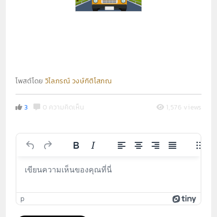
โพสต์โดย
วิไลภรณ์ วงษ์กิติโสภณ
3
0 ความคิดเห็น
1,576 views
p