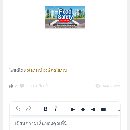
โพสต์โดย
วิไลภรณ์ วงษ์กิติโสภณ
2
0 ความคิดเห็น
844 views