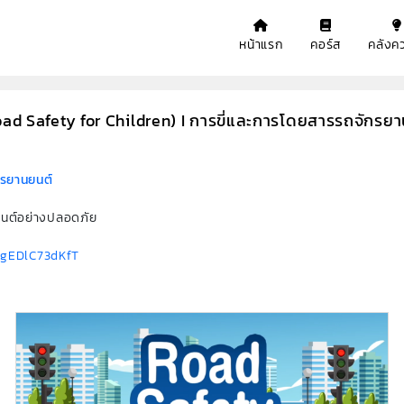
หน้าแรก
คอร์ส
คลังคว
d Safety for Children) I การขี่และการโดยสารรถจักรย
กรยานยนต์
นต์อย่างปลอดภัย
9gEDlC73dKfT